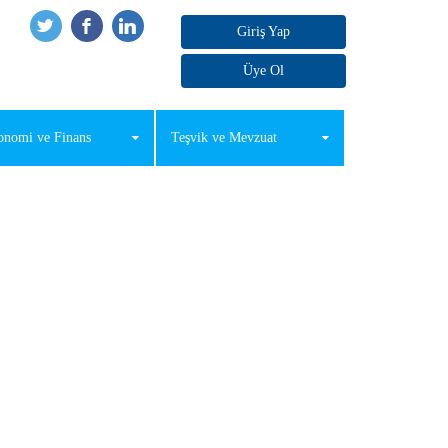
Giriş Yap
Üye Ol
onomi ve Finans
Teşvik ve Mevzuat