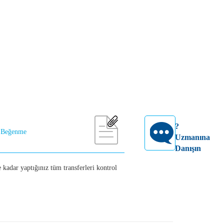
?
Beğenme
Uzmanına
Danışın
kadar yaptığınız tüm transferleri kontrol