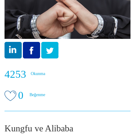
4253
Okunma
0
Beğenme
Kungfu ve Alibaba