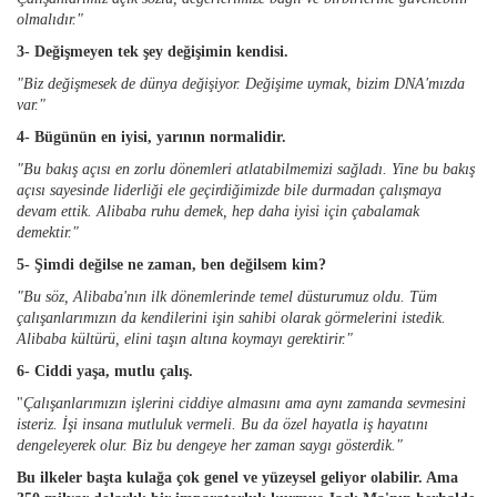
olmalıdır."
3- Değişmeyen tek şey değişimin kendisi.
"Biz değişmesek de dünya değişiyor. Değişime uymak, bizim DNA'mızda
var."
4- Bügünün en iyisi, yarının normalidir.
"Bu bakış açısı en zorlu dönemleri atlatabilmemizi sağladı. Yine bu bakış
açısı sayesinde liderliği ele geçirdiğimizde bile durmadan çalışmaya
devam ettik. Alibaba ruhu demek, hep daha iyisi için çabalamak
demektir."
5- Şimdi değilse ne zaman, ben değilsem kim?
"Bu söz, Alibaba'nın ilk dönemlerinde temel düsturumuz oldu. Tüm
çalışanlarımızın da kendilerini işin sahibi olarak görmelerini istedik.
Alibaba kültürü, elini taşın altına koymayı gerektirir."
6- Ciddi yaşa, mutlu çalış.
"
Çalışanlarımızın işlerini ciddiye almasını ama aynı zamanda sevmesini
isteriz. İşi insana mutluluk vermeli. Bu da özel hayatla iş hayatını
dengeleyerek olur. Biz bu dengeye her zaman saygı gösterdik."
Bu ilkeler başta kulağa çok genel ve yüzeysel geliyor olabilir. Ama