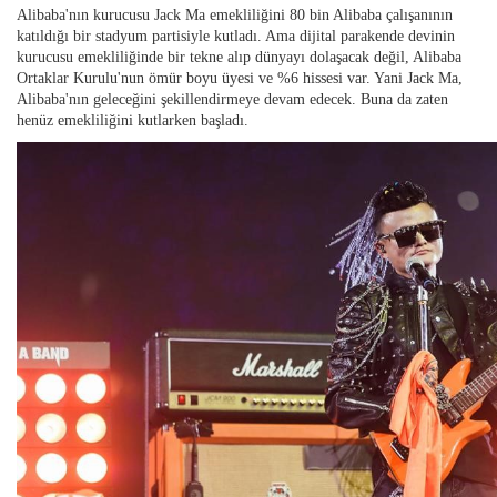
Alibaba'nın kurucusu Jack Ma emekliliğini 80 bin Alibaba çalışanının
katıldığı bir stadyum partisiyle kutladı. Ama dijital parakende devinin
kurucusu emekliliğinde bir tekne alıp dünyayı dolaşacak değil, Alibaba
Ortaklar Kurulu'nun ömür boyu üyesi ve %6 hissesi var. Yani Jack Ma,
Alibaba'nın geleceğini şekillendirmeye devam edecek. Buna da zaten
henüz emekliliğini kutlarken başladı.