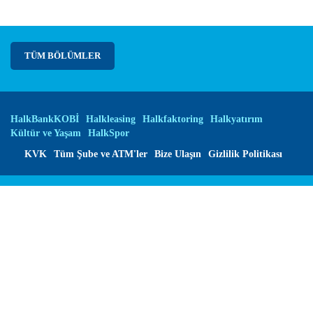
TÜM BÖLÜMLER
HalkBankKOBİ
Halkleasing
Halkfaktoring
Halkyatırım
Kültür ve Yaşam
HalkSpor
KVK
Tüm Şube ve ATM'ler
Bize Ulaşın
Gizlilik Politikası