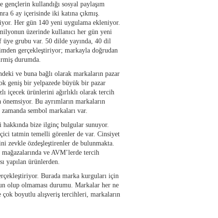
de gençlerin kullandığı sosyal paylaşım
nra 6 ay içerisinde iki katına çıkmış.
iyor. Her gün 140 yeni uygulama ekleniyor.
 milyonun üzerinde kullanıcı her gün yeni
 üye grubu var. 50 dilde yayında, 40 dil
şimden gerçekleştiriyor; markayla doğrudan
 girmiş durumda.
indeki ve buna bağlı olarak markaların pazar
çok geniş bir yelpazede büyük bir pazar
ı içecek ürünlerini ağırlıklı olarak tercih
kça önemsiyor. Bu ayrımların markaların
nı zamanda sembol markaları var.
i hakkında bize ilginç bulgular sunuyor.
eçici tatmin temelli görenler de var. Cinsiyet
rini zevkle özdeşleştirenler de bulunmakta.
let mağazalarında ve AVM’lerde tercih
sı yapılan ürünlerden.
rçekleştiriyor. Burada marka kurguları için
 uygun olup olmaması durumu. Markalar her ne
 çok boyutlu alışveriş tercihleri, markaların