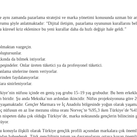
ve aynı zamanda pazarlama stratejisi ve marka yönetimi konusunda uzman bir an
umu şöyle anlatmaktadır: “Dijital iletişim, pazarlama oyununun kurallarını b
 küresel kriz eklenince bu yeni kurallar daha da hızlı değişir hale geldi.”
olmaktan vazgeçin.
luştursunlar.
kında da bilmek istiyorlar.
peşindeler. Onlar üreten tüketici ya da profesyonel tüketici.
nlama sitelerine önem veriyorlar.
erinden faydalanıyorlar.
ara sinirleniyorlar.
iye’nin nüfusu içinde en geniş yaş grubu 15–19 yaş grubudur. Bu hem erkekler 
 biridir. Şu anda Meksika’nın ardından ikincidir. Nüfus projeksiyonuna göre 2
de yaşamaktadır. Gençler Marmara ve İç Anadolu bölgesinde yoğun olarak yaşa
nç nüfusun en az lise mezunu olma oranı Norveç’te %95,3 iken Türkiye’de %41
n nispeten daha çok olduğu Türkiye’de, marka noktasında gençlerin bilincinin ge
lüyor.
u konuyla ilişkili olarak Türkiye gençlik profili açısından markalara çok öneml
arından bahsederek, Türk gençliğinin tutum ve davranışlarını ortaya koyan önem