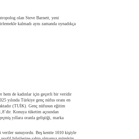
tropolog olan Steve Barnett, yeni
elirlemekle kalmadı aynı zamanda oynadıkça
hem de kadınlar için geçerli bir veridir
025 yılında Türkiye genç nüfus oranı en
maktadır (TUİK). Genç nüfusun eğitim
,8’dir. Konuya tüketim açısından
çmiş yıllara oranla geliştiği, marka
i veriler sunuyordu. Beş kentte 1010 kişiyle
li profil bilgilerine sahip olmamız mümkün