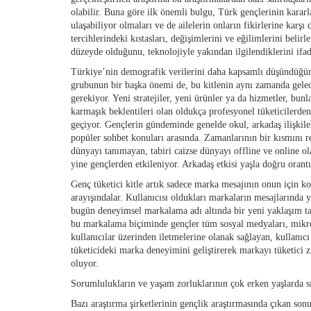
olabilir. Buna göre ilk önemli bulgu, Türk gençlerinin kararla
ulaşabiliyor olmaları ve de ailelerin onların fikirlerine karş
tercihlerindeki kıstasları, değişimlerini ve eğilimlerini bel
düzeyde olduğunu, teknolojiyle yakından ilgilendiklerini ifad
Türkiye’nin demografik verilerini daha kapsamlı düşündüğüm
grubunun bir başka önemi de, bu kitlenin aynı zamanda gelec
gerekiyor. Yeni stratejiler, yeni ürünler ya da hizmetler, bu
karmaşık beklentileri olan oldukça profesyonel tüketicilerden
geçiyor. Gençlerin gündeminde genelde okul, arkadaş ilişkileri
popüler sohbet konuları arasında. Zamanlarının bir kısmını r
dünyayı tanımayan, tabiri caizse dünyayı offline ve online ol
yine gençlerden etkileniyor. Arkadaş etkisi yaşla doğru orantı
Genç tüketici kitle artık sadece marka mesajının onun için k
arayışındalar. Kullanıcısı oldukları markaların mesajlarında y
bugün deneyimsel markalama adı altında bir yeni yaklaşım tar
bu markalama biçiminde gençler tüm sosyal medyaları, mikro b
kullanıcılar üzerinden iletmelerine olanak sağlayan, kullanıc
tüketicideki marka deneyimini geliştirerek markayı tüketici z
oluyor.
Sorumlulukların ve yaşam zorluklarının çok erken yaşlarda sı
Bazı araştırma şirketlerinin gençlik araştırmasında çıkan so