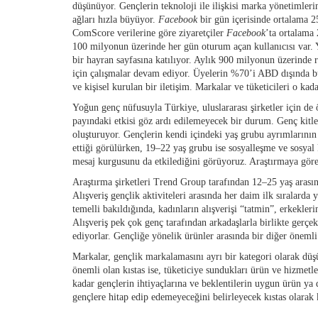
düşünüyor. Gençlerin teknoloji ile ilişkisi marka yönetimleri
ağları hızla büyüyor.
Facebook
bir gün içerisinde ortalama 
ComScore verilerine göre ziyaretçiler
Facebook
’ta ortalama
100 milyonun üzerinde her gün oturum açan kullanıcısı var.
bir hayran sayfasına katılıyor. Aylık 900 milyonun üzerinde 
için çalışmalar devam ediyor. Üyelerin %70’i ABD dışında bu
ve kişisel kurulan bir iletişim. Markalar ve tüketicileri o ka
Yoğun genç nüfusuyla Türkiye, uluslararası şirketler için de 
payındaki etkisi göz ardı edilemeyecek bir durum. Genç kitle,
oluşturuyor. Gençlerin kendi içindeki yaş grubu ayrımlarının 
ettiği görülürken, 19–22 yaş grubu ise sosyalleşme ve sosyal
mesaj kurgusunu da etkilediğini görüyoruz. Araştırmaya göre 
Araştırma şirketleri Trend Group tarafından 12–25 yaş arasınd
Alışveriş gençlik aktiviteleri arasında her daim ilk sıralarda 
temelli bakıldığında, kadınların alışverişi “tatmin”, erkekler
Alışveriş pek çok genç tarafından arkadaşlarla birlikte gerçe
ediyorlar. Gençliğe yönelik ürünler arasında bir diğer öneml
Markalar, gençlik markalamasını ayrı bir kategori olarak düş
önemli olan kıstas ise, tüketiciye sundukları ürün ve hizmetl
kadar gençlerin ihtiyaçlarına ve beklentilerin uygun ürün ya d
gençlere hitap edip edemeyeceğini belirleyecek kıstas olarak k