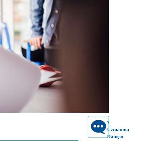
?
Uzmanına
Danışın