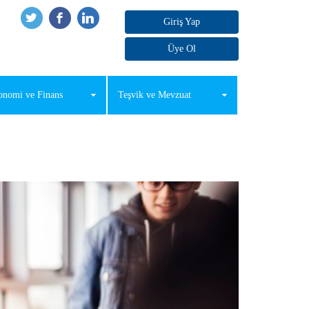
Giriş Yap
Üye Ol
onomi ve Finans
Teşvik ve Mevzuat