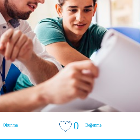
0
Okunma
Beğenme