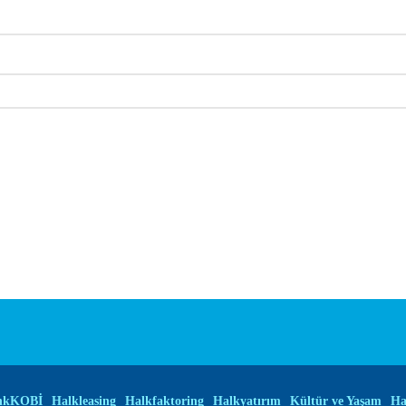
nkKOBİ
Halkleasing
Halkfaktoring
Halkyatırım
Kültür ve Yaşam
Ha