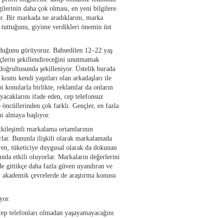
gilerinin daha çok olması, en yeni bilgilere
yor. Bir markada ne aradıklarını, marka
e tuttuğunu, giyime verdikleri önemin üst
rduğunu görüyoruz. Bahsedilen 12–22 yaş
çlerin şekillendireceğini unutmamak
doğrultusunda şekilleniyor. Üstelik burada
ısmı kendi yaşıtları olan arkadaşları ile
bi konularla birlikte, reklamlar da onların
yacaklarını ifade eden, cep telefonsuz
 öncüllerinden çok farklı. Gençler, en fazla
ni almaya başlıyor.
etkileşimli markalama ortamlarının
orlar. Bununla ilişkili olarak markalamada
iren, tüketiciye duygusal olarak da dokunan
nda etkili oluyorlar. Markaların değerlerini
ide gittikçe daha fazla güven uyandıran ve
i, akademik çevrelerde de araştırma konusu
yor.
e cep telefonları olmadan yaşayamayacağını