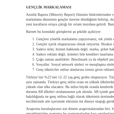
GENÇLİK MARKALAMASI
Azınlık Raporu (Minority Report) filminin fütüristlerinden 
markalama düzeninin gençler üzerine döndüğünü belirtip, dur
yeni kuralların ortaya çıktığı bir ortam meydana getirdi. Buna
Barnett bu konudaki görüşlerini şu şekilde açıklıyor:
Gençlere yönelik markalama yapıyorsanız, tek yönlü 
Gençler içerik oluşturucusu olmak istiyorlar. Bırakın o
Sadece ürün, hizmet hakkında değil, marka, şirket hak
Sadece reklam değil, ürünleri bile kendileri tasarlama 
Çoğu zaman analitikler. Benchmark ya da objektif pua
Sosyaller. Sosyal network siteleri ve mesajlaşma sitel
Genç tüketiciler online alanlarına izinsiz giren reklaml
Türkiye’nin %22’sini 12–22 yaş genç grubu oluşturuyor. Türk
aynı zamanda. Türkiye genç nüfus oranı en yüksek ülkelerden
yüksek olan ülke olacaktır. Bu nüfus büyük oranda kentler
durumu AB ülkeleri ortalamasının çok altında. AB içinde ge
bakıldığında ise genç nüfusa bağlı olarak tüketimin üretimde
tercihlerinde aile içerisinde etkisinin üst düzeye ulaştığı görü
Araştırma kuruluşlarının son dönem araştırmalarından biri, b
gerçekleştirilen araştırma bu araştırmalardan bazı satırbaşl