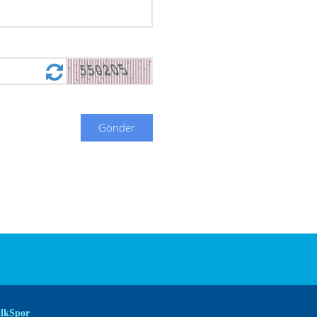
Gönder
lkSpor