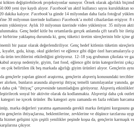
ni kökten değiştirebilecek projeksiyonlar sunuyor. Örnek olarak ağırlıklı biçim
250.000 yeni üye kaydı alıyor.
Facebook
’un aktif kullanıcı sayısı kurulduktan so
 20 dakika kalıyor.
Facebook
’ta günde 14 milyondan daha fazla fotoğraf yüklen
 Yine 30 milyonun üzerinde kullanıcı
Faceboo
k’a mobil cihazlardan erişiyor. 8
resim yükleniyor. Aylık 10 milyonun üzerinde video yükleniyor. 35 milyon aktif
lunmakta. Genç hedef kitle bu ortamlarda gerçek anlamda çift taraflı bir ileti
dar birbirine yaklaşmış durumda ki, genç tüketici üretim süreçlerinin bile içine
önemli bir pazar olarak değerlendiriliyor. Genç hedef kitlenin tüketim süreçler
 kıyafet, gıda, kitap, okul giderleri ve eğlence gibi diğer özel harcamalarıyla 
da ürün tercihlerini etkilediğini görüyoruz. 12–18 yaş grubunun çikolata ve gazl
 kabul arayışı nedeniyle, giyim, fast food, eğlence gibi ürün kategorilerini ço
en çok belirtilen ilk beş markada ağırlığı giyim ürünleri alıyor. Gençlerin ay
a gençlerle yapılan güncel araştırma, gençlerin alışveriş konusundaki tercihler
yer alırken, bunların arasında alışverişi ihtiyaç temelli tanımlayanlar yanında, g
in daha çok “ihtiyaç” çerçevesinde tanımladığını görüyoruz. Alışveriş etkinlikle
kleştirilecek sosyal bir aktivite olarak da kodlanmakta. Alışverişi daha çok out
i kategori ise içecek ürünler. Bu kategori aynı zamanda en fazla reklam harcama
ünüp, marka değerleri yaratma aşamasında gerekli marka iletişimi kurgusunu ge
erin gençlerin ihtiyaçlarına, beklentilerine, zevklerine ve düşünce tarzlarına
a hizmet gelişimi için çeşitli yenilikler peşinde koşsa da, gençlerin karmaşık ve
arşılarına çıkıyor.