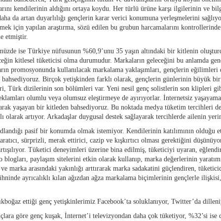
rını kendilerinin aldığını ortaya koydu. Her türlü ürüne karşı ilgilerinin ve bil
ı daha da artan duyarlılığı gençlerin karar verici konumuna yerleşmelerini sağlı
irlemek için yapılan araştırma, sözü edilen bu grubun harcamalarını kontrollerind
e etmiştir.
üzde ise Türkiye nüfusunun %60,9’unu 35 yaşın altındaki bir kitlenin oluştu
eğin kitlesel tüketicisi olma durumudur. Markaların geleceğini bu anlamda gen
nların promosyonunda kullanılacak markalama yaklaşımları, gençlerin eğilimleri 
 bahsediyoruz. Birçok yetişkinden farklı olarak, gençlerin günlerinin büyük bir k
, Türk dizilerinin son bölümleri var. Yeni nesil genç solistlerin son klipleri gi
eklamları olumlu veya olumsuz eleştirmeye de ayırıyorlar. İnternetsiz yaşayama
arak yaşayan bir kitleden bahsediyoruz. Bu noktada medya tüketim tercihleri de
lı olarak artıyor. Arkadaşlar duygusal destek sağlayarak tercihlerde ailenin yeri
odlandığı pasif bir konumda olmak istemiyor. Kendilerinin katılımının olduğu 
aratıcı, sürprizli, merak ettirici, cazip ve kışkırtıcı olması gerektiğini düşünüy
tışılıyor. Tüketici deneyimleri üzerine bina edilmiş, tüketiciyi uyaran, eğlend
logları, paylaşım sitelerini etkin olarak kullanıp, marka değerlerinin yaratımı
ı ve marka arasındaki yakınlığı arttırarak marka sadakatini güçlendiren, tüketic
ihninde ayrıcalıklı kılan ağızdan ağza markalama biçimlerinin gençlerle ilişkis
kboğaz ettiği genç yetişkinlerimiz Facebook’ta soluklanıyor, Twitter’da dilleni
nuçlara göre genç kuşak, İnternet’i televizyondan daha çok tüketiyor, %32’si is