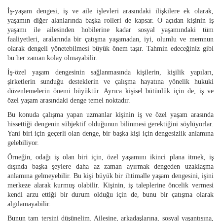
İş-yaşam dengesi, iş ve aile işlevleri arasındaki ilişkilere ek olarak,
yaşamın diğer alanlarında başka rolleri de kapsar. O açıdan kişinin iş
yaşamı ile ailesinden hobilerine kadar sosyal yaşamındaki tüm
faaliyetleri, aralarında bir çatışma yaşamadan, iyi, olumlu ve memnun
olarak dengeli yönetebilmesi büyük önem taşır. Tahmin edeceğiniz gibi
bu her zaman kolay olmayabilir.
İş-özel yaşam dengesinin sağlanmasında kişilerin, kişilik yapıları,
şirketlerin sunduğu desteklerin ve çalışma hayatına yönelik hukuki
düzenlemelerin önemi büyüktür. Ayrıca kişisel bütünlük için de, iş ve
özel yaşam arasındaki denge temel noktadır.
Bu konuda çalışma yapan uzmanlar kişinin iş ve özel yaşam arasında
hissettiği dengenin sübjektif olduğunun bilinmesi gerektiğini söylüyorlar.
Yani biri için geçerli olan denge, bir başka kişi için dengesizlik anlamına
gelebiliyor.
Örneğin, odağı iş olan biri için, özel yaşamını ikinci plana itmek, iş
dışında başka şeylere daha az zaman ayırmak dengeden uzaklaşma
anlamına gelmeyebilir. Bu kişi büyük bir ihtimalle yaşam dengesini, işini
merkeze alarak kurmuş olabilir. Kişinin, iş taleplerine öncelik vermesi
kendi arzu ettiği bir durum olduğu için de, bunu bir çatışma olarak
algılamayabilir.
Bunun tam tersini düşünelim. Ailesine, arkadaşlarına, sosyal yaşantısına,