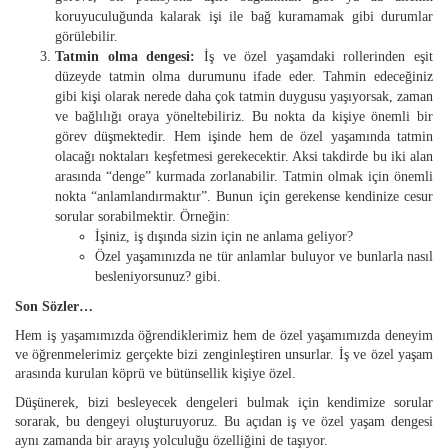
koruyuculuğunda kalarak işi ile bağ kuramamak gibi durumlar
görülebilir.
Tatmin olma dengesi:
İş ve özel yaşamdaki rollerinden eşit
düzeyde tatmin olma durumunu ifade eder. Tahmin edeceğiniz
gibi kişi olarak nerede daha çok tatmin duygusu yaşıyorsak, zaman
ve bağlılığı oraya yöneltebiliriz. Bu nokta da kişiye önemli bir
görev düşmektedir. Hem işinde hem de özel yaşamında tatmin
olacağı noktaları keşfetmesi gerekecektir. Aksi takdirde bu iki alan
arasında “denge” kurmada zorlanabilir. Tatmin olmak için önemli
nokta “anlamlandırmaktır”. Bunun için gerekense kendinize cesur
sorular sorabilmektir. Örneğin:
İşiniz, iş dışında sizin için ne anlama geliyor?
Özel yaşamınızda ne tür anlamlar buluyor ve bunlarla nasıl
besleniyorsunuz? gibi.
Son Sözler…
Hem iş yaşamımızda öğrendiklerimiz hem de özel yaşamımızda deneyim
ve öğrenmelerimiz gerçekte bizi zenginleştiren unsurlar. İş ve özel yaşam
arasında kurulan köprü ve bütünsellik kişiye özel.
Düşünerek, bizi besleyecek dengeleri bulmak için kendimize sorular
sorarak, bu dengeyi oluşturuyoruz. Bu açıdan iş ve özel yaşam dengesi
aynı zamanda bir arayış yolculuğu özelliğini de taşıyor.