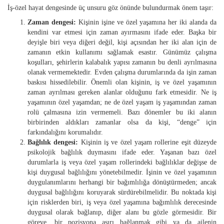
İş-özel hayat dengesinde üç unsuru göz önünde bulundurmak önem taşır:
Zaman dengesi:
Kişinin işine ve özel yaşamına her iki alanda da
kendini var etmesi için zaman ayırmasını ifade eder. Başka bir
deyişle biri veya diğeri değil, kişi açısından her iki alan için de
zamanın etkin kullanımı sağlamak esastır. Günümüz çalışma
koşulları, şehirlerin kalabalık yapısı zamanın bu denli ayrılmasına
olanak vermemektedir. Evden çalışma durumlarında da işin zaman
baskısı hissedilebilir. Önemli olan kişinin, iş ve özel yaşamının
zaman ayrılması gereken alanlar olduğunu fark etmesidir. Ne iş
yaşamının özel yaşamdan; ne de özel yaşam iş yaşamından zaman
rolü çalmasına izin vermemeli. Bazı dönemler bu iki alanın
birbirinden aldıkları zamanlar olsa da kişi, “denge” için
farkındalığını korumalıdır.
Bağlılık dengesi:
Kişinin iş ve özel yaşam rollerine eşit düzeyde
psikolojik bağlılık duymasını ifade eder. Yaşanan bazı özel
durumlarla iş veya özel yaşam rollerindeki bağlılıklar değişse de
kişi duygusal bağlılığını yönetebilmedir. İşinin ve özel yaşamının
duygulanımlarını herhangi bir bağımlılığa dönüştürmeden; ancak
duygusal bağlılığını koruyarak sürdürebilmelidir. Bu noktada kişi
için risklerden biri, iş veya özel yaşamına bağımlılık derecesinde
duygusal olarak bağlanıp, diğer alanı bu gözle görmesidir. Bir
göreve, bir pozisyona aşırı bağlanmak gibi ya da ailenin