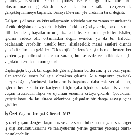
yapılmaya başlandı. İşlerin büyümesi ise işle ilgili bazı kuralların
oluşturulmasını gerektirdi. İşler de bu kurallar çerçevesinde
gerçekleştirilmeye başlandı. Sanayi Devrimi’yle üretimin tarzı değişti.
Gelişen iş dünyası ve küreselleşmenin etkisiyle yer ve zaman unsurlarında
büyük değişimler yaşandı. Kişiler farklı coğrafyalarda, farklı zaman
dilimlerinde iş hayatlarını organize edebilecek duruma geldiler. Kişiler,
işlerini sadece ofis ortamından değil, evinden ya da bir kafeden
bağlanarak yapabilir, üstelik bunu alışılageldik mesai saatleri dışında
yapabilir duruma geldiler. Teknolojik ilerlemeler işin hemen hemen her
yerden yapılabilmesi sonucunu yarattı, bu ise evde ve tatilde dahi işin
yapılabilmesi durumunu getirdi.
Başlangıçta büyük bir özgürlük gibi algılanan bu durum, iş ve özel yaşam
alanlarındaki sınırı belirgin olmaktan çıkardı. Aile yapısının çekirdek
aileye doğru yönelmesi, kadınların iş hayatında daha çok yer almaları,
eşlerin her ikisinin de kariyerleri için çaba içinde olmaları, iş ve özel
yaşam arasındaki ilişki ve uyumun önemini ortaya çıkardı. Çocukların
yetiştirilmesi de bu sürece eklenince çalışanlar bir denge arayışı içine
girdiler.
İş-Özel Yaşam Dengesi Göreceli Mi?
İş-özel yaşam dengesi kişinin iş ve aile sorumluluklarının yanı sıra diğer
iş dışı sorumluluklarını ve faaliyetlerini yerine getirme yeteneği olarak
tanımlanabilir.