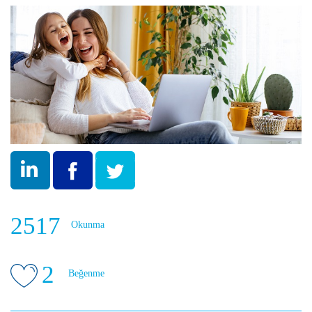
2517
Okunma
2
Beğenme