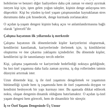
hobilerine ve benzeri diğer faaliyetlere daha çok zaman ve enerji ayırmak
isteyen kişi için, işten gelen yoğun talepler, kişinin denge anlayışına ters
düşecektir. Kişi bu yüzden iş-özel yaşam çatışmasından kaynaklanan stres
durumunu daha çok hissedecek, denge kurmada zorlanacaktır.
O açıdan iş-yaşam dengesi kişinin bakış açısı ve anlamlandırmasına bağlı
olarak “göreceli”dir.
Çalışma hayatının ilk yıllarında iş merkezde
Çalışma hayatının ilk dönemlerinde kişiler kariyerlerini oluşturmak,
kendilerini kanıtlamak, kariyerlerinde ilerlemek için, iş kimliklerini
oluşturma ve öne çıkarma yaklaşımı içindedirler. Bu dönemde kişiler,
kendilerini işi ile tanımlamayı tercih ederler.
Kişi, çalışma yaşamında ve kariyerinde hedeflediği noktaya geldiğinde,
bu kez özel yaşamına daha fazla zaman ayırma, iş dışı rollerinden tatmin
düzeyini artırmak ister.
Uzun dönemde kişi, iş ile özel yaşamını dengelemek ve yaşamının
bütünselliği içinde hem iş yaşamında hem de özel yaşamında doygun ve
kendisini besleyecek bir yapı kurmayı ister. Bu aşamada dikkat edilecek
nokta, oluşan dengenin dinamik olduğunu hatırlamaktır. O açıdan iş-özel
yaşam dengesi hem göreceli, hem de dinamiktir bir süreçtir.
İş ve Özel Yaşam Dengesinde Üç Unsur