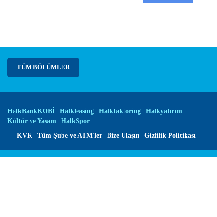
TÜM BÖLÜMLER
HalkBankKOBİ
Halkleasing
Halkfaktoring
Halkyatırım
Kültür ve Yaşam
HalkSpor
KVK
Tüm Şube ve ATM'ler
Bize Ulaşın
Gizlilik Politikası