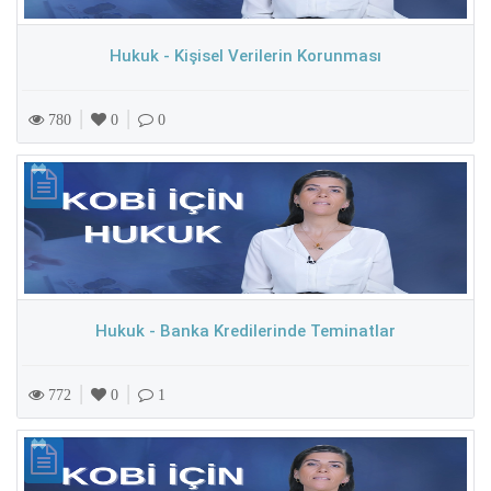
Hukuk - Kişisel Verilerin Korunması
|
|
780
0
0
Hukuk - Banka Kredilerinde Teminatlar
|
|
772
0
1