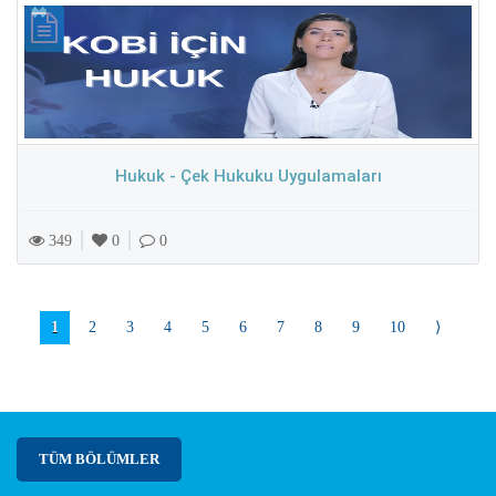
Hukuk - Çek Hukuku Uygulamaları
|
|
349
0
0
1
2
3
4
5
6
7
8
9
10
⟩
TÜM BÖLÜMLER