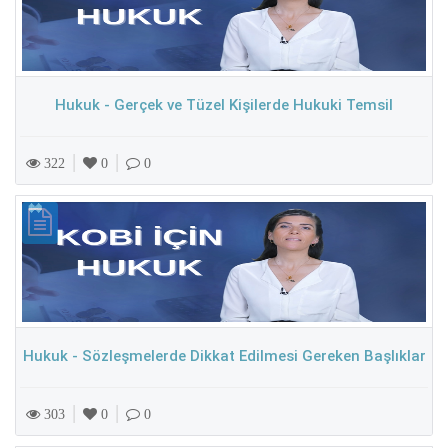
Hukuk - Gerçek ve Tüzel Kişilerde Hukuki Temsil
|
|
322
0
0
Hukuk - Sözleşmelerde Dikkat Edilmesi Gereken Başlıklar
|
|
303
0
0