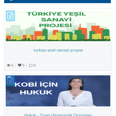
turkiye-yesil-sanayi-projesi
|
|
6
0
0
Hukuk - Ticari Uyuşmazlık Çözümleri