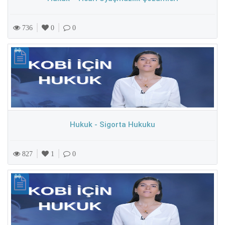
|
|
736
0
0
Hukuk - Sigorta Hukuku
|
|
827
1
0